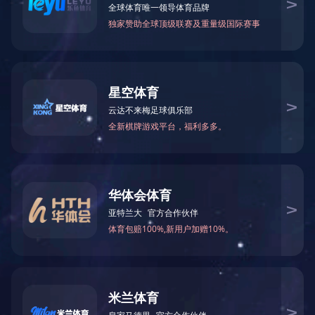
网页版·官方站在线登入
|
爱游戏ayx官方网页
|