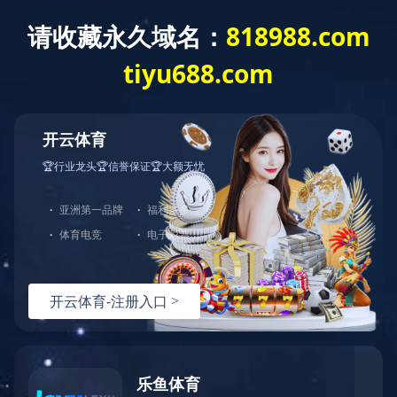
当前位置：首页
产品展厅
通达产品
高吸程矿用卧式多级泵
大
型


产品概述：
高吸程矿用卧式多级泵主要用于矿山主排水泵。是我公司总结多年来的矿山主排水泵应用经验，应用三维水泵设计技术开发的专利产品。

查看产品参数
产品介绍
高吸程矿用卧式多级泵主要用于矿山主排水泵。是我公司总结多年来的矿山主排水泵应用经验，应用三维水泵设计技术开发的专利产品。以往大流量矿用多级泵在标准
大气压下吸程 4 米左右，尤其是大流量水泵，汽蚀余量在 5-6m 以上。在高海拔地区大气压低，吸程只有 2-3 米。水泵不能正常工作，造成水泵汽蚀损坏，影响采矿生
产。而我们的高吸程矿用多级泵。吸程可达 5-7 米。且不需要增加配套功率。使水泵容易引水，水泵不汽蚀，水仓设计不受约束，是矿山主排水泵更新换代产品。
型号意义