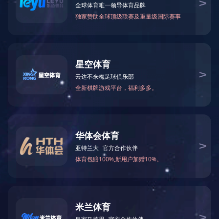
产品特点
1、环保节能：采用优质水力模型，其效率平均比老产品高3.67%
2、通用性好：按国际标准ISO2858规定性能和尺寸，由泵行业统一设计，因此型谱统一，零件通用性高，安装尺寸一致，方便用户选型及维修时的零部件采购。
3、结构简单：泵为卧式结构主要由泵体、泵盖、叶轮、悬架部件组成，转子由悬架部件支撑。
4、安装、维护方便、泵为卧式安装，配有统一底座，安装方便，泵维护、保养时在泵体及进出口管路不用拆卸的情况下，即可退出转子及支撑部件进行维修。
5、运行可靠、使用时间长。
产品用途
1、IS型单级单吸清水离心泵，供输送清水或物理化学性质类似于清水的液体之用，温度不高于80℃。适用于工业和城市给水、排水、自来水管网远距离输送，也可用于
农业排灌及矿山、井下排水。
2、ISR型单级单吸热水离心泵，供输送清水或物理化学性质类似于清水的液体之用，液体温度不高于105℃。适用工厂、矿山和城市供热系统循环、增压，各种工艺用热
系统。也可为各种民用和工业锅炉配套。根据用户要求，可为您生产温度高达150℃的高温型热水泵。
3、IH 型单级单吸耐磨卧式离心泵，输送腐蚀性介质，温度≤104℃，采用不锈钢材质，轴封采用机械密封。
辽ICP备09009061号-1
辽公网安备000000
版权所有：开云官方版网站登录入口
技术支持：辽宁华睿科技有限公司
地址：
辽宁省葫芦岛市高桥经济开发区
MK官方端网站登录入口
|
米兰体育网页版
|
华体会官方网页版
|
火博网页版登录入口
|
开云足球
|
乐鱼网页版
|
米兰网页版
|
星空
网页版·官方站在线登入
|
爱游戏ayx官方网页
|


