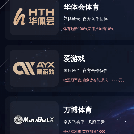
2、经济性缺水，某些国家有充足的水源，但是缺少资金，或者
的缺水问题。
上一篇
公示内容
下一篇
水泵振动，影响正常运行，怎么解决
开云online（中国）
0429-4561565
地址：
辽宁省葫芦岛市高桥经济开发区
开云官方版网站登录入口
版权所有
辽宁华睿科技有限公司技术支持
MK官方端网站登录入口
|
米兰体育网页版
|
华体会官方网页版
|