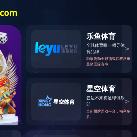
全国服务热

线
0429-4561565
样本下载
下属企业
开云online（中国）